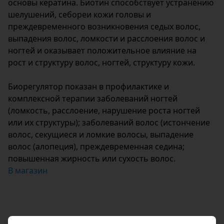
основы кератина. Биотин способствует устранению
шелушений, себореи кожи головы и
преждевременного возникновения седых волос,
выпадения волос, ломкости и расслоения волос и
ногтей и оказывает положительное влияние на
рост и структуру волос, ногтей, структуру кожи.
Биорегулятор показан в профилактике и
комплексной терапии заболеваний ногтей
(ломкость, расслоение, нарушение роста ногтей
или их структуры); заболеваний волос (истончение
волос, секущиеся и ломкие волосы, выпадение
волос (алопеция), преждевременная седина;
повышенная жирность или сухость волос.
В магазин