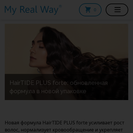
0
О НАС
ПРОДУКЦИЯ
ИССЛЕДОВАНИЯ
БЛОГ
ВИДЕО
HairTIDE PLUS forte: обновленная
МАГАЗИН
формула в новой упаковке
КОНТАКТЫ
Новая формула HairTIDE PLUS forte усиливает рост
волос, нормализует кровообращение и укрепляет