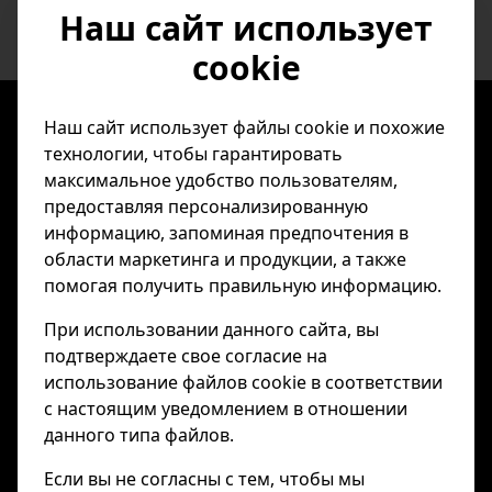
Наш сайт использует
cookie
Наш сайт использует файлы cookie и похожие
ИНФОРМАЦИЯ
технологии, чтобы гарантировать
Конфиденциальность
максимальное удобство пользователям,
Условия пользования
предоставляя персонализированную
Оплата и доставка
информацию, запоминая предпочтения в
Возврат и обмен товара
области маркетинга и продукции, а также
помогая получить правильную информацию.
КОНТАКТНАЯ ИНФОРМАЦИЯ
При использовании данного сайта, вы
REAL WAY", 584 Charles-Quint avenue, Brussels,
подтверждаете свое согласие на
1082, Belgium
использование файлов cookie в соответствии
Ukraine, Kiev, tel. +380662647531
с настоящим уведомлением в отношении
данного типа файлов.
БЕЗОПАСНЫЕ ОПЛАТЫ
Если вы не согласны с тем, чтобы мы